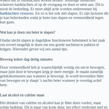
waken dat ze hartklachten serieus nemen. Sommige huisartsen
schuiven hartklachten af op de overgang en doen er niets aan. Dit is
nooit de bedoeling. Er moet altijd actie worden ondernomen bij
hartklachten vrouwen
. En zo is het ook met slapen. Er zijn factoren die
je kan beïnvloeden zodat je beter kan slapen en vermoeidheid tegen
kan gaan.
Wat kan je doen om beter te slapen?
Omdat slecht slapen je dagelijkse functioneren belemmert is het zaak
om zoveel mogelijk te doen om een goede nachtrust te pakken te
krijgen. Hieronder geven wij een aantal tips.
Beweeg iedere dag dertig minuten
Door vermoeidheid heb je waarschijnlijk weinig zin om te bewegen,
maar juist door te bewegen krijg je meer energie. Je maakt namelijk
gelukshormonen aan wanneer je beweegt. Je wordt bovendien fitter
van bewegen en je slaapt ’s nachts beter wanneer je overdag actief
bent.
Laat alcohol en cafeïne staan
Het drinken van cafeïne en alcohol kan je fitter doen voelen, maar
schijn bedriegt. Dit is maar van korte duur, het effect verdwijnt snel en