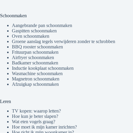
Schoonmaken
Aangebrande pan schoonmaken
Gaspitten schoonmaken
Oven schoonmaken
Groene aanslag tegels verwijderen zonder te schrobben
BBQ rooster schoonmaken
Frituurpan schoonmaken
Airfryer schoonmaken
Badkamer schoonmaken
Inductie kookplaat schoonmaken
Wasmachine schoonmaken
Magnetron schoonmaken
Afzuigkap schoonmaken
Leren
TV kopen: waarop letten?
Hoe kun je beter slapen?
Wat eten vogels graag?
Hoe moet ik mijn kamer inrichten?
Hoe richt ik mijn woonkamer in?