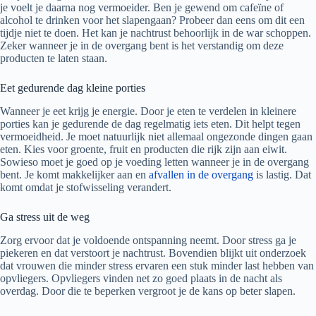
je voelt je daarna nog vermoeider. Ben je gewend om cafeïne of
alcohol te drinken voor het slapengaan? Probeer dan eens om dit een
tijdje niet te doen. Het kan je nachtrust behoorlijk in de war schoppen.
Zeker wanneer je in de overgang bent is het verstandig om deze
producten te laten staan.
Eet gedurende dag kleine porties
Wanneer je eet krijg je energie. Door je eten te verdelen in kleinere
porties kan je gedurende de dag regelmatig iets eten. Dit helpt tegen
vermoeidheid. Je moet natuurlijk niet allemaal ongezonde dingen gaan
eten. Kies voor groente, fruit en producten die rijk zijn aan eiwit.
Sowieso moet je goed op je voeding letten wanneer je in de overgang
bent. Je komt makkelijker aan en
afvallen in de overgang
is lastig. Dat
komt omdat je stofwisseling verandert.
Ga stress uit de weg
Zorg ervoor dat je voldoende ontspanning neemt. Door stress ga je
piekeren en dat verstoort je nachtrust. Bovendien blijkt uit onderzoek
dat vrouwen die minder stress ervaren een stuk minder last hebben van
opvliegers. Opvliegers vinden net zo goed plaats in de nacht als
overdag. Door die te beperken vergroot je de kans op beter slapen.