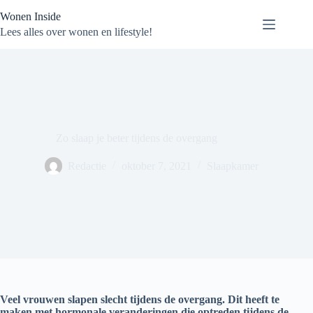
Ga
Wonen Inside
naar
de
Lees alles over wonen en lifestyle!
inhoud
Zo slaap je beter tijdens de overgang
Redactie
oktober 7, 2021
Slaapkamer
Veel vrouwen slapen slecht tijdens de overgang. Dit heeft te
maken met hormonale veranderingen die optreden tijdens de