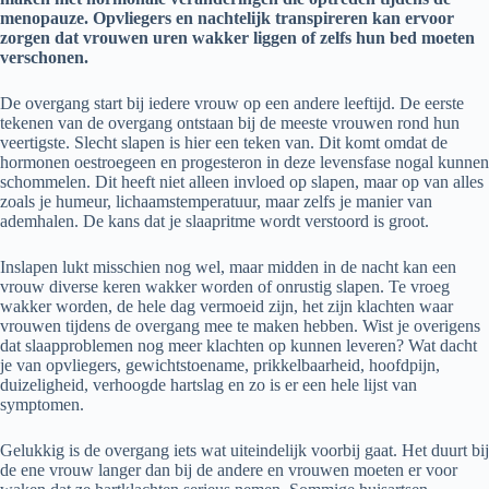
menopauze. Opvliegers en nachtelijk transpireren kan ervoor
zorgen dat vrouwen uren wakker liggen of zelfs hun bed moeten
verschonen.
De overgang start bij iedere vrouw op een andere leeftijd. De eerste
tekenen van de overgang ontstaan bij de meeste vrouwen rond hun
veertigste. Slecht slapen is hier een teken van. Dit komt omdat de
hormonen oestroegeen en progesteron in deze levensfase nogal kunnen
schommelen. Dit heeft niet alleen invloed op slapen, maar op van alles
zoals je humeur, lichaamstemperatuur, maar zelfs je manier van
ademhalen. De kans dat je slaapritme wordt verstoord is groot.
Inslapen lukt misschien nog wel, maar midden in de nacht kan een
vrouw diverse keren wakker worden of onrustig slapen. Te vroeg
wakker worden, de hele dag vermoeid zijn, het zijn klachten waar
vrouwen tijdens de overgang mee te maken hebben. Wist je overigens
dat slaapproblemen nog meer klachten op kunnen leveren? Wat dacht
je van opvliegers, gewichtstoename, prikkelbaarheid, hoofdpijn,
duizeligheid, verhoogde hartslag en zo is er een hele lijst van
symptomen.
Gelukkig is de overgang iets wat uiteindelijk voorbij gaat. Het duurt bij
de ene vrouw langer dan bij de andere en vrouwen moeten er voor