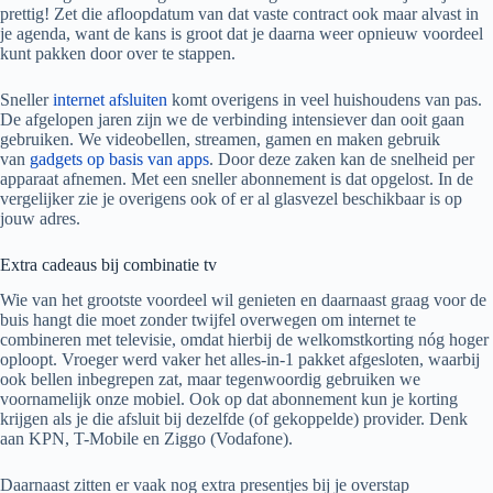
prettig! Zet die afloopdatum van dat vaste contract ook maar alvast in
je agenda, want de kans is groot dat je daarna weer opnieuw voordeel
kunt pakken door over te stappen.
Sneller
internet afsluiten
komt overigens in veel huishoudens van pas.
De afgelopen jaren zijn we de verbinding intensiever dan ooit gaan
gebruiken. We videobellen, streamen, gamen en maken gebruik
van
gadgets op basis van apps
. Door deze zaken kan de snelheid per
apparaat afnemen. Met een sneller abonnement is dat opgelost. In de
vergelijker zie je overigens ook of er al glasvezel beschikbaar is op
jouw adres.
Extra cadeaus bij combinatie tv
Wie van het grootste voordeel wil genieten en daarnaast graag voor de
buis hangt die moet zonder twijfel overwegen om internet te
combineren met televisie, omdat hierbij de welkomstkorting nóg hoger
oploopt. Vroeger werd vaker het alles-in-1 pakket afgesloten, waarbij
ook bellen inbegrepen zat, maar tegenwoordig gebruiken we
voornamelijk onze mobiel. Ook op dat abonnement kun je korting
krijgen als je die afsluit bij dezelfde (of gekoppelde) provider. Denk
aan KPN, T-Mobile en Ziggo (Vodafone).
Daarnaast zitten er vaak nog extra presentjes bij je overstap