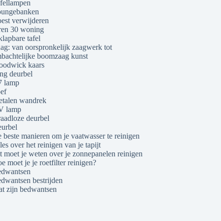
fellampen
ungebanken
est verwijderen
ren 30 woning
klapbare tafel
ag: van oorspronkelijk zaagwerk tot
bachtelijke boomzaag kunst
odwick kaars
ng deurbel
 lamp
ef
talen wandrek
V lamp
aadloze deurbel
urbel
 beste manieren om je vaatwasser te reinigen
les over het reinigen van je tapijt
t moet je weten over je zonnepanelen reinigen
e moet je je roetfilter reinigen?
dwantsen
dwantsen bestrijden
t zijn bedwantsen