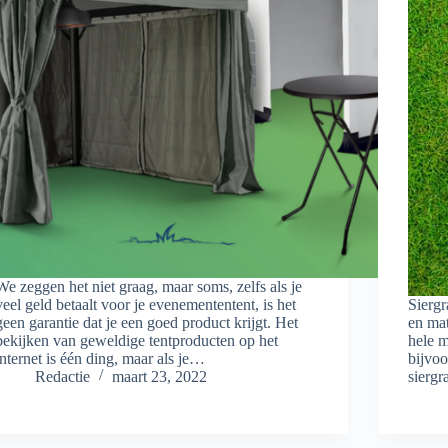
We zeggen het niet graag, maar soms, zelfs als je
veel geld betaalt voor je evenemententent, is het
Siergr
geen garantie dat je een goed product krijgt. Het
en mat
bekijken van geweldige tentproducten op het
hele m
internet is één ding, maar als je…
bijvoo
Redactie
maart 23, 2022
siergr