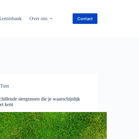
Kennisbank
Over ons
Contact
Tuin
chillende siergrassen die je waarschijnlijk
et kent