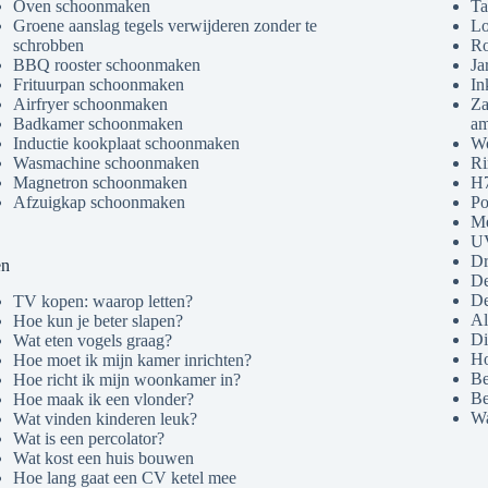
Oven schoonmaken
Ta
Groene aanslag tegels verwijderen zonder te
Lo
schrobben
Ro
BBQ rooster schoonmaken
Ja
Frituurpan schoonmaken
In
Airfryer schoonmaken
Za
Badkamer schoonmaken
am
Inductie kookplaat schoonmaken
Wo
Wasmachine schoonmaken
Ri
Magnetron schoonmaken
H7
Afzuigkap schoonmaken
Po
Me
U
Dr
en
De
De
TV kopen: waarop letten?
Al
Hoe kun je beter slapen?
Di
Wat eten vogels graag?
Ho
Hoe moet ik mijn kamer inrichten?
Be
Hoe richt ik mijn woonkamer in?
Be
Hoe maak ik een vlonder?
Wa
Wat vinden kinderen leuk?
Wat is een percolator?
Wat kost een huis bouwen
Hoe lang gaat een CV ketel mee