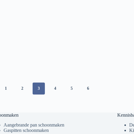
1
2
3
4
5
6
oonmaken
Kennisb
Aangebrande pan schoonmaken
De
Gaspitten schoonmaken
Ki