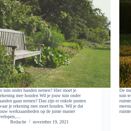
Je tuin onder handen nemen? Hier moet je
De me
rekening mee houden Wil je jouw tuin onder
tuin t
handen gaan nemen? Dan zijn er enkele punten
ruimte
waar je rekening mee moet houden. Wil je dat
meesta
jouw werkzaamheden op de juiste manier
ruim
verlopen,…
Redactie
november 19, 2021