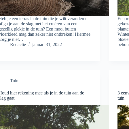
Heb je een terras in de tuin die je wilt veranderen
Een mo
of ga je aan de slag met het creëren van een
gekoz
gezellig plekje in de tuin? Een mooi buiten
plante
vloerkleed mag dan zeker niet ontbreken! Hiermee
Winte
zorg je niet…
bloeie
Redactie
januari 31, 2022
behou
Tuin
Houd hier rekening mee als je in de tuin aan de
3 eenv
slag gaat
tuin