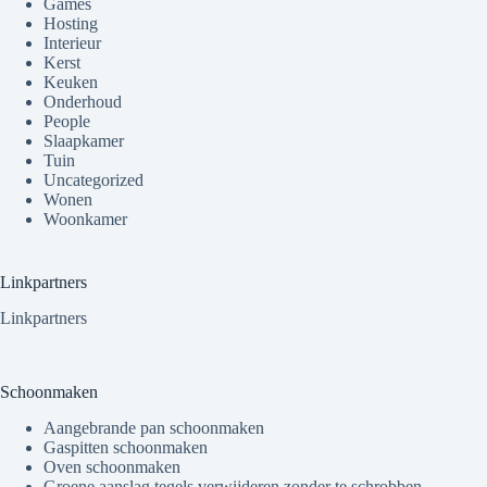
Games
Hosting
Interieur
Kerst
Keuken
Onderhoud
People
Slaapkamer
Tuin
Uncategorized
Wonen
Woonkamer
Linkpartners
Linkpartners
Schoonmaken
Aangebrande pan schoonmaken
Gaspitten schoonmaken
Oven schoonmaken
Groene aanslag tegels verwijderen zonder te schrobben